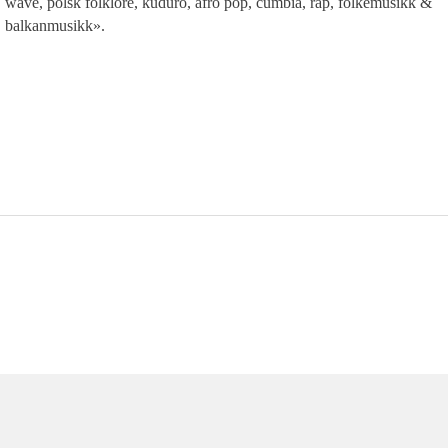
wave, polsk folklore, kuduro, afro pop, cumbia, rap, folkemusikk &
balkanmusikk».