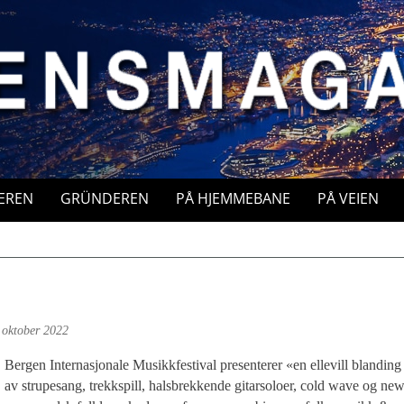
EREN
GRÜNDEREN
PÅ HJEMMEBANE
PÅ VEIEN
 oktober 2022
Bergen Internasjonale Musikkfestival presenterer «en ellevill blanding
av strupesang, trekkspill, halsbrekkende gitarsoloer, cold wave og ne