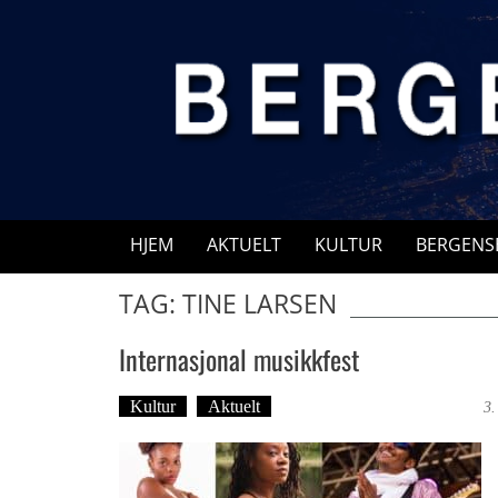
Skip
to
content
HJEM
AKTUELT
KULTUR
BERGENS
TAG: TINE LARSEN
Internasjonal musikkfest
Kultur
Aktuelt
Tekst: Magne Fonn Hafskor
3.