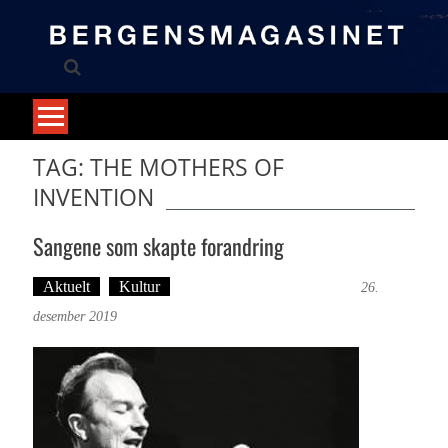
Skip
to
content
TAG: THE MOTHERS OF
INVENTION
Sangene som skapte forandring
Aktuelt
Kultur
Tekst: Magne Fonn Hafskor
26.
desember 2019