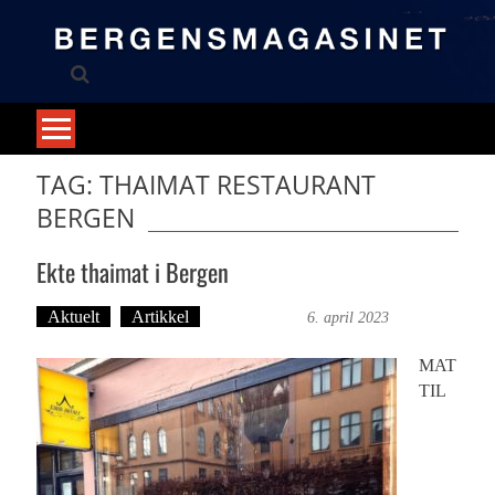
Skip
to
content
TAG: THAIMAT RESTAURANT
BERGEN
Ekte thaimat i Bergen
Aktuelt
Artikkel
Trond Tystad
6. april 2023
MAT
TIL