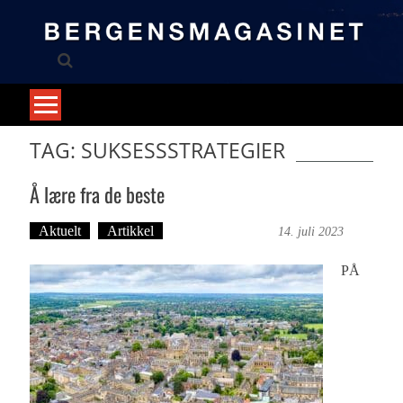
Skip
to
content
TAG: SUKSESSSTRATEGIER
Å lære fra de beste
Aktuelt
Artikkel
Bergensmagasinet
14. juli 2023
PÅ