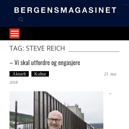
Skip
to
content
TAG: STEVE REICH
– Vi skal utfordre og engasjere
Aktuelt
Kultur
Tekst: Magne Fonn Hafskor
23. mai
2018
–