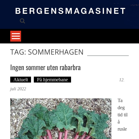
Skip
to
content
TAG: SOMMERHAGEN
Ingen sommer uten rabarbra
Aktuelt
På hjemmebane
Anne Tafjord-Kirkebø
12.
juli 2022
Ta
deg
tid til
å
rusle