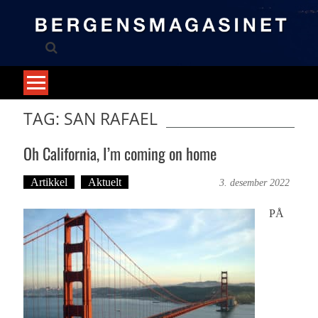
Skip
to
content
TAG: SAN RAFAEL
Oh California, I’m coming on home
Artikkel
Aktuelt
Bergensmagasinet
3. desember 2022
PÅ