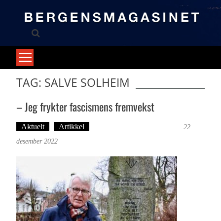
Skip
to
content
TAG: SALVE SOLHEIM
– Jeg frykter fascismens fremvekst
Aktuelt
Artikkel
Tekst: Magne Fonn Hafskor
22.
desember 2022