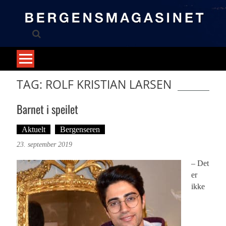
Skip
to
content
TAG: ROLF KRISTIAN LARSEN
Barnet i speilet
Aktuelt
Bergenseren
Tekst: Magne Fonn Hafskor
23. september 2019
– Det
er
ikke