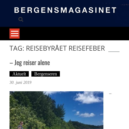
Skip
to
content
TAG: REISEBYRÅET REISEFEBER
– Jeg reiser alene
Aktuelt
Bergenseren
Tekst: Magne Fonn Hafskor
30. juni 2019
–