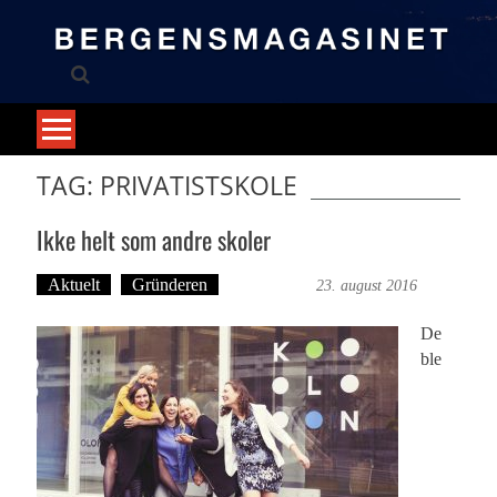
Skip
to
content
TAG: PRIVATISTSKOLE
Ikke helt som andre skoler
Aktuelt
Gründeren
Britt Embry
23. august 2016
De
ble