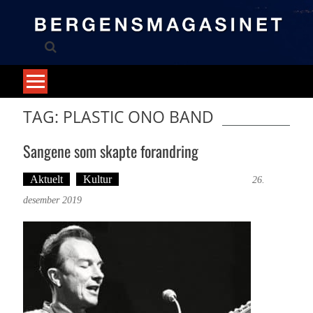
Skip
to
content
TAG: PLASTIC ONO BAND
Sangene som skapte forandring
Aktuelt
Kultur
Tekst: Magne Fonn Hafskor
26.
desember 2019