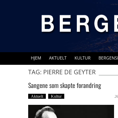
Skip
to
content
HJEM
AKTUELT
KULTUR
BERGENS
TAG: PIERRE DE GEYTER
Sangene som skapte forandring
Aktuelt
Kultur
Tekst: Magne Fonn Hafskor
26