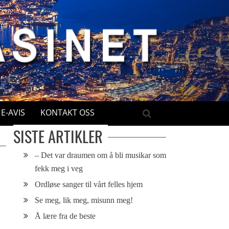
E-AVIS
KONTAKT OSS
SISTE ARTIKLER
– Det var draumen om å bli musikar som
fekk meg i veg
Ordløse sanger til vårt felles hjem
Se meg, lik meg, misunn meg!
Å lære fra de beste