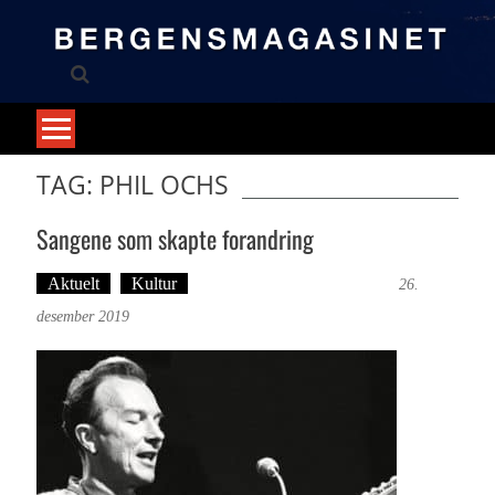
Skip
to
content
TAG: PHIL OCHS
Sangene som skapte forandring
Aktuelt
Kultur
Tekst: Magne Fonn Hafskor
26.
desember 2019