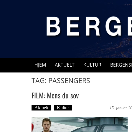
Skip
to
content
HJEM
AKTUELT
KULTUR
BERGENS
TAG: PASSENGERS
FILM: Mens du sov
Aktuelt
Kultur
Dag-Arne Nilssen
15. januar 2