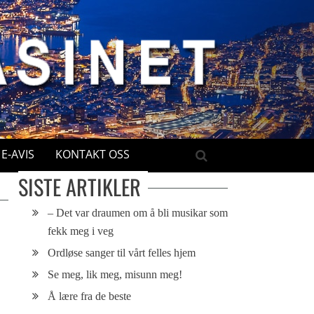
E-AVIS
KONTAKT OSS
SISTE ARTIKLER
– Det var draumen om å bli musikar som
fekk meg i veg
Ordløse sanger til vårt felles hjem
Se meg, lik meg, misunn meg!
Å lære fra de beste