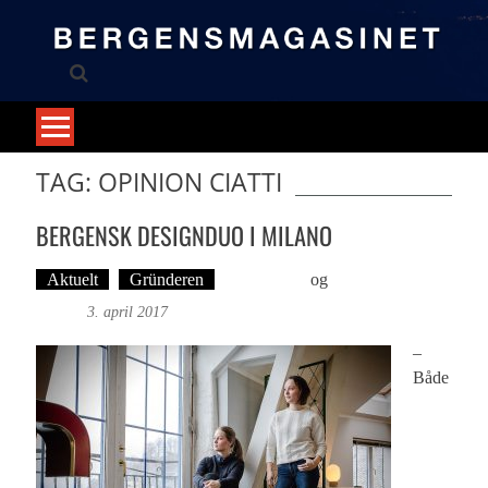
Skip
to
content
TAG: OPINION CIATTI
BERGENSK DESIGNDUO I MILANO
Aktuelt
Gründeren
Britt Embry
og
Foto: Britt
Embry
3. april 2017
–
Både