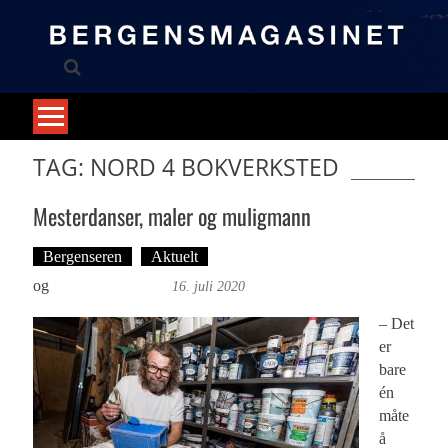
Skip
to
content
TAG: NORD 4 BOKVERKSTED
Mesterdanser, maler og muligmann
Bergenseren
Aktuelt
Tekst: Magne Fonn Hafskor
og
Øyvind Toft: Foto
16. juli 2020
– Det
er
bare
én
måte
å