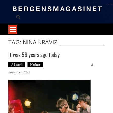
Skip
to
content
TAG: NINA KRAVIZ
It was 56 years ago today
Aktuelt
Kultur
Tekst: Magne Fonn Hafskor
4.
november 2022