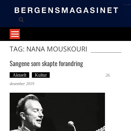
Skip
to
content
TAG: NANA MOUSKOURI
Sangene som skapte forandring
Aktuelt
Kultur
Tekst: Magne Fonn Hafskor
26.
desember 2019