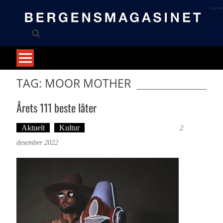
Skip
to
content
TAG: MOOR MOTHER
Årets 111 beste låter
Aktuelt
Kultur
Tekst: Magne Fonn Hafskor
2.
desember 2022