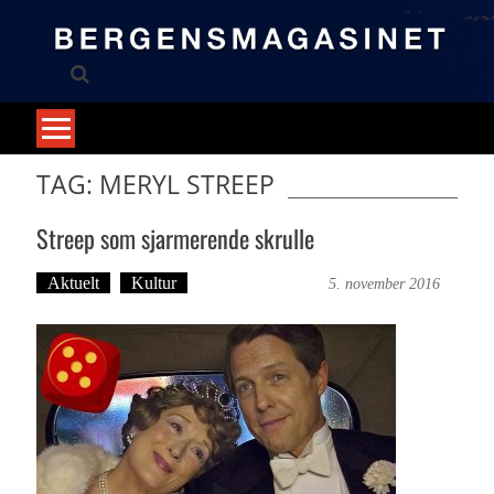
Skip
to
content
TAG: MERYL STREEP
Streep som sjarmerende skrulle
Aktuelt
Kultur
Dag-Arne Nilssen
5. november 2016