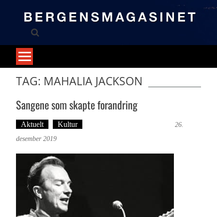
Skip
to
content
TAG: MAHALIA JACKSON
Sangene som skapte forandring
Aktuelt
Kultur
Tekst: Magne Fonn Hafskor
26.
desember 2019