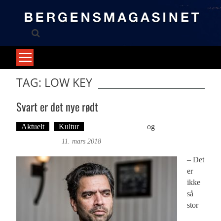
Skip
to
content
TAG: LOW KEY
Svart er det nye rødt
Aktuelt
Kultur
Øyvind Toft: Foto
og
Tekst: Magne
Fonn Hafskor
11. mars 2018
– Det
er
ikke
så
stor