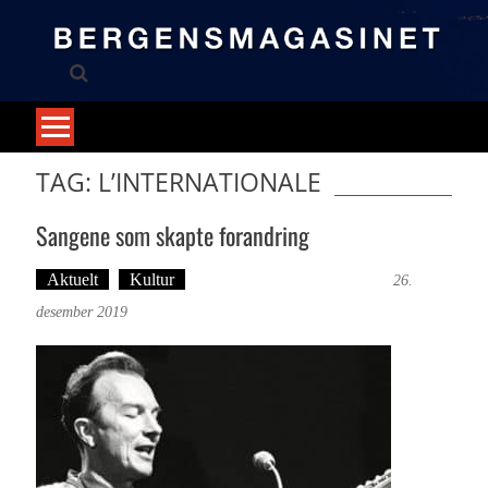
Skip
to
content
TAG: L’INTERNATIONALE
Sangene som skapte forandring
Aktuelt
Kultur
Tekst: Magne Fonn Hafskor
26.
desember 2019