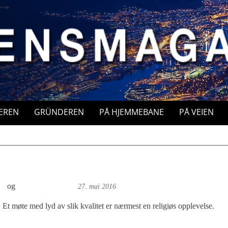
EREN
GRÜNDEREN
PÅ HJEMMEBANE
PÅ VEIEN
or
og
Øyvind Toft: Foto
27. mai 2016
Et møte med lyd av slik kvalitet er nærmest en religiøs opplevelse.