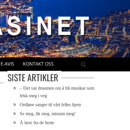
E-AVIS
KONTAKT OSS
SISTE ARTIKLER
– Det var draumen om å bli musikar som
fekk meg i veg
Ordløse sanger til vårt felles hjem
Se meg, lik meg, misunn meg!
Å lære fra de beste