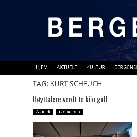
Skip
to
content
HJEM
AKTUELT
KULTUR
BERGENS
TAG: KURT SCHEUCH
Høyttalere verdt to kilo gull
Aktuelt
Gründeren
Tekst: Magne Fonn Hafsk