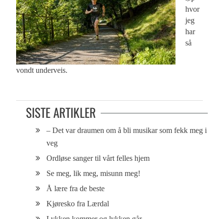
hvor
jeg
har
så
vondt underveis.
SISTE ARTIKLER
– Det var draumen om å bli musikar som fekk meg i
veg
Ordløse sanger til vårt felles hjem
Se meg, lik meg, misunn meg!
Å lære fra de beste
Kjøresko fra Lærdal
Lykken kommer og lykken går