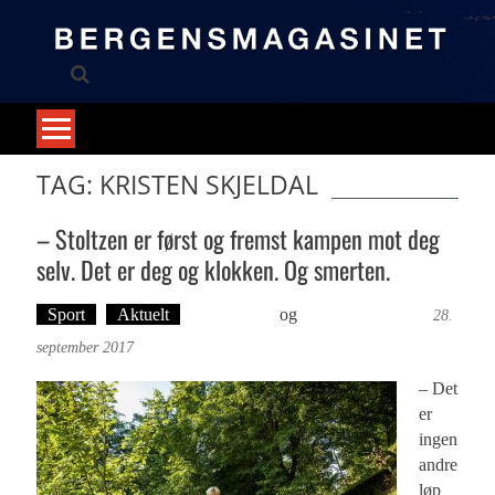
Skip
to
content
TAG: KRISTEN SKJELDAL
– Stoltzen er først og fremst kampen mot deg
selv. Det er deg og klokken. Og smerten.
Sport
Aktuelt
Ove Landro
og
Øyvind Toft: Foto
28.
september 2017
– Det
er
ingen
andre
løp