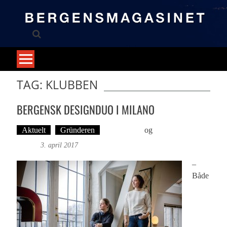
Skip
to
content
TAG: KLUBBEN
BERGENSK DESIGNDUO I MILANO
Aktuelt
Gründeren
Britt Embry
og
Foto: Britt
Embry
3. april 2017
–
Både