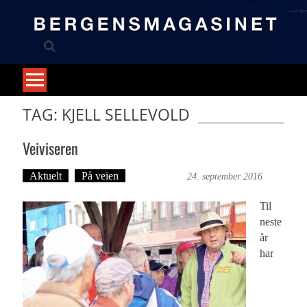
Skip
to
content
TAG: KJELL SELLEVOLD
Veiviseren
Aktuelt
På veien
Ove Landro
24. september 2016
Til
neste
år
har