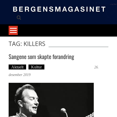
Skip
to
content
TAG: KILLERS
Sangene som skapte forandring
Aktuelt
Kultur
Tekst: Magne Fonn Hafskor
26.
desember 2019