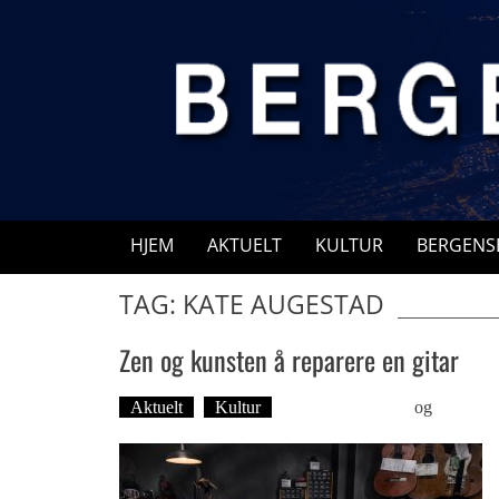
Skip
to
content
HJEM
AKTUELT
KULTUR
BERGENS
TAG: KATE AUGESTAD
Zen og kunsten å reparere en gitar
Aktuelt
Kultur
Øyvind Toft: Foto
og
Tekst: 