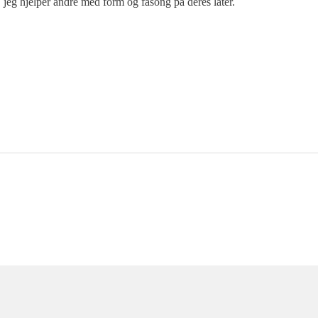
jeg hjelper andre med form og fasong på deres låter.