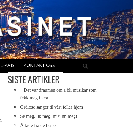
E-AVIS
KONTAKT OSS
SISTE ARTIKLER
– Det var draumen om å bli musikar som
fekk meg i veg
Ordløse sanger til vårt felles hjem
Se meg, lik meg, misunn meg!
en
Å lære fra de beste