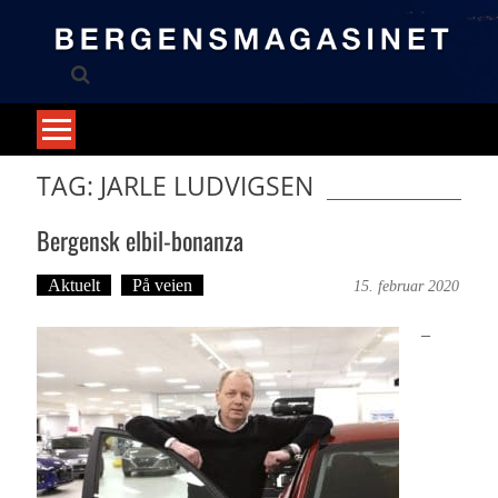
Skip
to
content
TAG: JARLE LUDVIGSEN
Bergensk elbil-bonanza
Aktuelt
På veien
Hugo Ivan Hatland
15. februar 2020
–