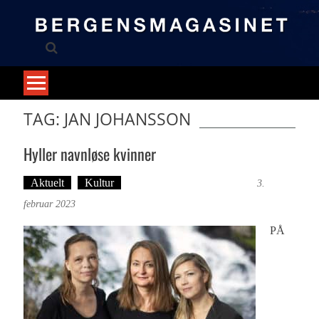
Skip
to
content
TAG: JAN JOHANSSON
Hyller navnløse kvinner
Aktuelt
Kultur
Tekst: Magne Fonn Hafskor
3.
februar 2023
PÅ