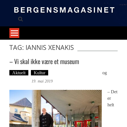
Skip
to
content
TAG: IANNIS XENAKIS
– Vi skal ikke være et museum
Aktuelt
Kultur
Tekst: Magne Fonn Hafskor
og
Foto:
Roy Bjørge
19. mai 2019
– Det
er
helt