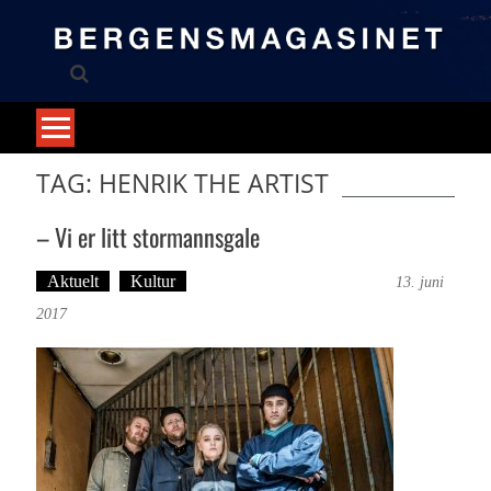
Skip
to
content
TAG: HENRIK THE ARTIST
– Vi er litt stormannsgale
Aktuelt
Kultur
Tekst: Magne Fonn Hafskor
13. juni
2017