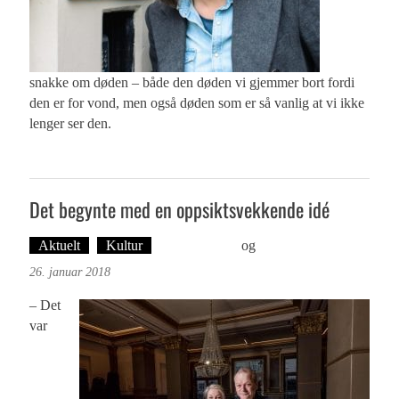
snakke om døden – både den døden vi gjemmer bort fordi
den er for vond, men også døden som er så vanlig at vi ikke
lenger ser den.
Det begynte med en oppsiktsvekkende idé
Aktuelt
Kultur
Ingvild Bræin
og
Øyvind Toft: Foto
26. januar 2018
– Det
var