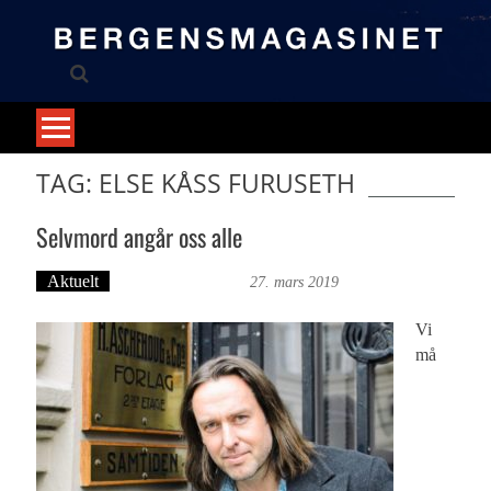
Skip
to
content
TAG: ELSE KÅSS FURUSETH
Selvmord angår oss alle
Aktuelt
Bergensmagasinet
27. mars 2019
Vi
må