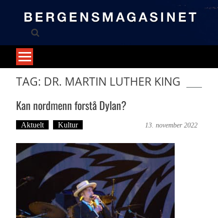
Skip
to
content
TAG: DR. MARTIN LUTHER KING
Kan nordmenn forstå Dylan?
Aktuelt
Kultur
Bergensmagasinet
13. november 2022