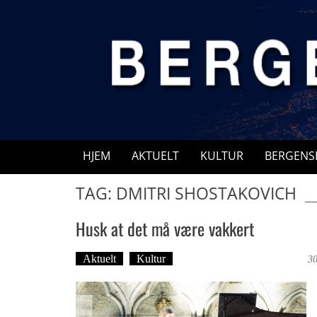
Skip
to
content
HJEM
AKTUELT
KULTUR
BERGENS
TAG: DMITRI SHOSTAKOVICH
Husk at det må være vakkert
Aktuelt
Kultur
Tekst: Magne Fonn Hafskor
30