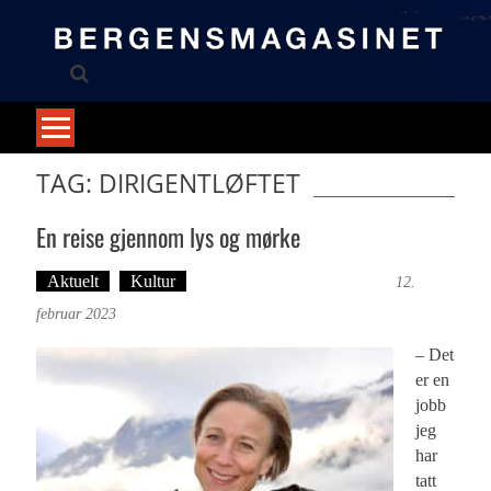
Skip
to
content
TAG: DIRIGENTLØFTET
En reise gjennom lys og mørke
Aktuelt
Kultur
Tekst: Magne Fonn Hafskor
12.
februar 2023
– Det
er en
jobb
jeg
har
tatt