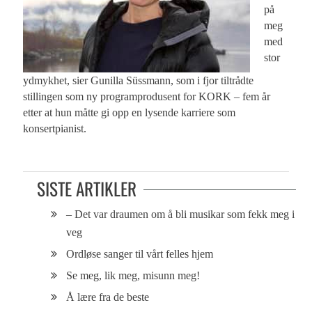
på
meg
med
stor
ydmykhet, sier Gunilla Süssmann, som i fjor tiltrådte
stillingen som ny programprodusent for KORK – fem år
etter at hun måtte gi opp en lysende karriere som
konsertpianist.
SISTE ARTIKLER
– Det var draumen om å bli musikar som fekk meg i
veg
Ordløse sanger til vårt felles hjem
Se meg, lik meg, misunn meg!
Å lære fra de beste