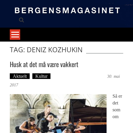
Skip
to
content
TAG: DENIZ KOZHUKIN
Husk at det må være vakkert
Aktuelt
Kultur
Tekst: Magne Fonn Hafskor
30. mai
2017
Så er
det
som
om