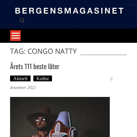
Skip
to
content
TAG: CONGO NATTY
Årets 111 beste låter
Aktuelt
Kultur
Tekst: Magne Fonn Hafskor
2.
desember 2022