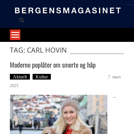
Skip
to
content
TAG: CARL HOVIN
Moderne poplåter om smerte og håp
Aktuelt
Kultur
Tekst: Magne Fonn Hafskor
7. mars
2023
–