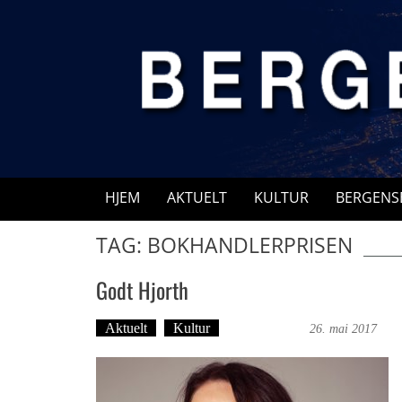
Skip
to
content
HJEM
AKTUELT
KULTUR
BERGENS
TAG: BOKHANDLERPRISEN
Godt Hjorth
Aktuelt
Kultur
Ingvild Bræin
26. mai 2017