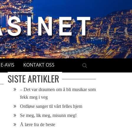
E-AVIS
KONTAKT OSS
SISTE ARTIKLER
– Det var draumen om å bli musikar som
fekk meg i veg
Ordløse sanger til vårt felles hjem
Se meg, lik meg, misunn meg!
Å lære fra de beste