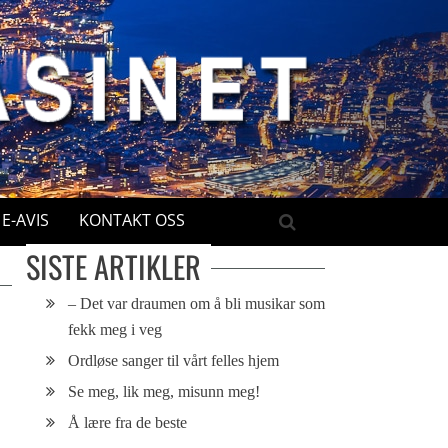
E-AVIS
KONTAKT OSS
SISTE ARTIKLER
– Det var draumen om å bli musikar som
fekk meg i veg
Ordløse sanger til vårt felles hjem
Se meg, lik meg, misunn meg!
Å lære fra de beste