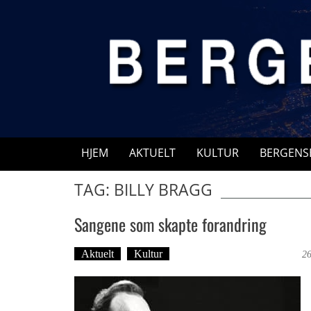
Skip
to
content
HJEM
AKTUELT
KULTUR
BERGENS
TAG: BILLY BRAGG
Sangene som skapte forandring
Aktuelt
Kultur
Tekst: Magne Fonn Hafskor
26