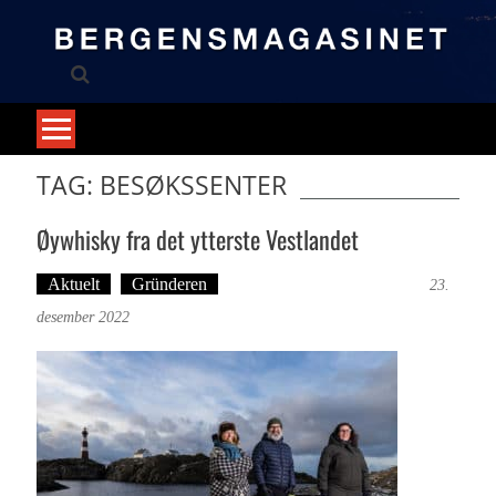
Skip
to
content
TAG: BESØKSSENTER
Øywhisky fra det ytterste Vestlandet
Aktuelt
Gründeren
Tekst: Magne Fonn Hafskor
23.
desember 2022