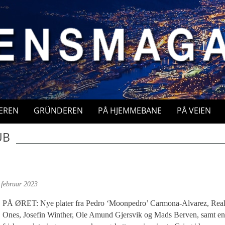
EREN
GRÜNDEREN
PÅ HJEMMEBANE
PÅ VEIEN
UB
 februar 2023
PÅ ØRET: Nye plater fra Pedro ‘Moonpedro’ Carmona-Alvarez, Rea
Ones, Josefin Winther, Ole Amund Gjersvik og Mads Berven, samt en