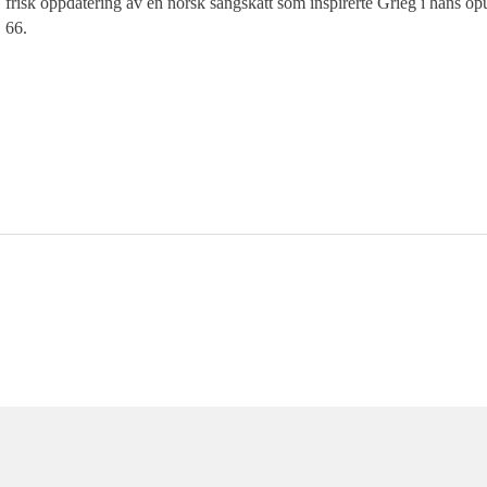
frisk oppdatering av en norsk sangskatt som inspirerte Grieg i hans op
66.