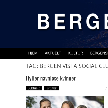
Skip
to
content
HJEM
AKTUELT
KULTUR
BERGENS
TAG: BERGEN VISTA SOCIAL CL
Hyller navnløse kvinner
Aktuelt
Kultur
Tekst: Magne Fonn Hafskor
3.