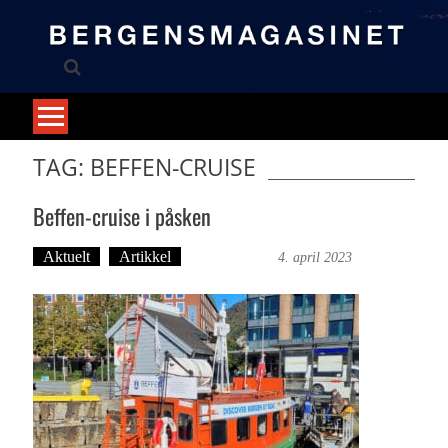
Skip
to
content
TAG: BEFFEN-CRUISE
Beffen-cruise i påsken
Aktuelt
Artikkel
Trond Tystad
4. april 2023