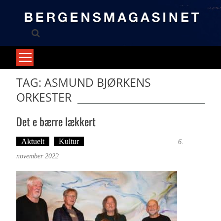
Skip
to
content
TAG: ASMUND BJØRKENS
ORKESTER
Det e bærre lækkert
Aktuelt
Kultur
Tekst: Magne Fonn Hafskor
6.
november 2022