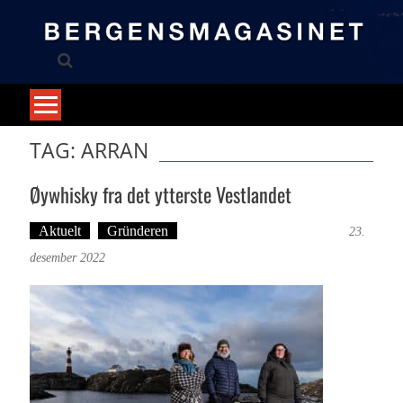
Skip
to
content
TAG: ARRAN
Øywhisky fra det ytterste Vestlandet
Aktuelt
Gründeren
Tekst: Magne Fonn Hafskor
23.
desember 2022