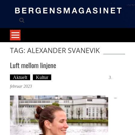
Skip
to
content
TAG: ALEXANDER SVANEVIK
Luft mellom linjene
Aktuelt
Kultur
Tekst: Magne Fonn Hafskor
3.
februar 2023
–