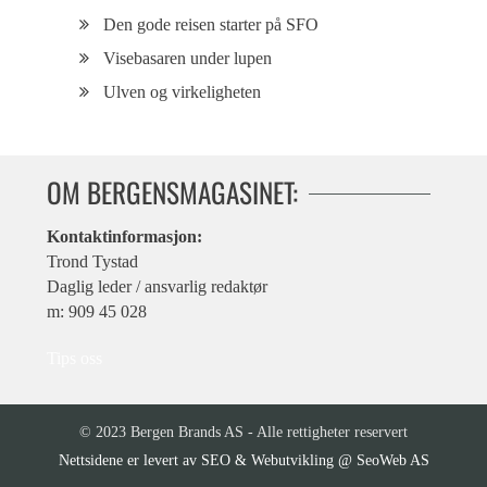
Den gode reisen starter på SFO
Visebasaren under lupen
Ulven og virkeligheten
OM BERGENSMAGASINET:
Kontaktinformasjon:
Trond Tystad
Daglig leder / ansvarlig redaktør
m: 909 45 028
Tips oss
© 2023 Bergen Brands AS - Alle rettigheter reservert
SEO & Webutvikling @ SeoWeb AS
Nettsidene er levert av